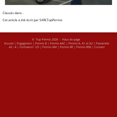
Contact
Clas­sés dans :
Proc
édé d’évaluation pour
chaque formation
Cet ar­ticle a été écrit par SARL­Top­Per­mis
Formations
théoriques
© Top Permis 2026 -
Haut de page
Accueil
|
Engagment
|
Permis B
|
Permis AAC
|
Permis A, A1 et A2
|
Passerelle
A2 › A
|
Formation 125
|
Permis AM
|
Permis BE
|
Permis B96
|
Contact