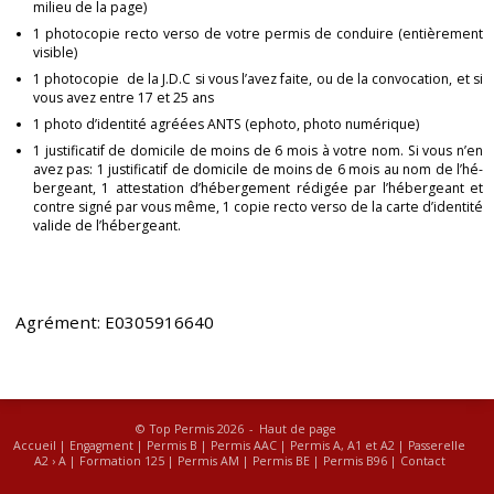
mi­lieu de la page)
1 pho­to­co­pie recto verso de votre per­mis de conduire (en­tiè­re­ment
vi­sible)
1 pho­to­co­pie de la J.D.C si vous l’avez faite, ou de la convo­ca­tion, et si
vous avez entre 17 et 25 ans
1 photo d’iden­tité agréées ANTS (ephoto, photo nu­mé­rique)
1 jus­ti­fi­ca­tif de do­mi­cile de moins de 6 mois à votre nom. Si vous n’en
avez pas: 1 jus­ti­fi­ca­tif de do­mi­cile de moins de 6 mois au nom de l’hé­
ber­geant, 1 at­tes­ta­tion d’hé­ber­ge­ment ré­di­gée par l’hé­ber­geant et
contre signé par vous même, 1 copie recto verso de la carte d’iden­tité
va­lide de l’hé­ber­geant.
Agré­ment: E0305916640
© Top Permis 2026 -
Haut de page
Accueil
|
Engagment
|
Permis B
|
Permis AAC
|
Permis A, A1 et A2
|
Passerelle
A2 › A
|
Formation 125
|
Permis AM
|
Permis BE
|
Permis B96
|
Contact