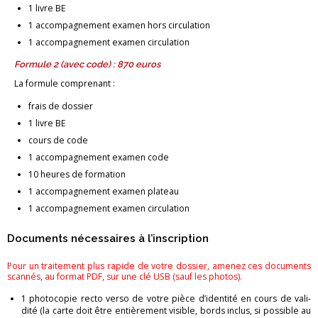
1 livre BE
1 ac­com­pa­gne­ment exa­men hors cir­cu­la­tion
1 ac­com­pa­gne­ment exa­men cir­cu­la­tion
For­mule 2 (avec code) : 870 euros
La for­mule com­pre­nant :
frais de dos­sier
1 livre BE
cours de code
1 ac­com­pa­gne­ment exa­men code
10 heures de for­ma­tion
1 ac­com­pa­gne­ment exa­men pla­teau
1 ac­com­pa­gne­ment exa­men cir­cu­la­tion
Do­cu­ments né­ces­saires à l’ins­crip­tion
Pour un trai­te­ment plus ra­pide de votre dos­sier, ame­nez ces do­cu­ments
scan­nés, au for­mat PDF, sur une clé USB (sauf les pho­tos).
1 pho­to­co­pie recto verso de votre pièce d’iden­tité en cours de va­li­
dité (la carte doit être en­tiè­re­ment vi­sible, bords in­clus, si pos­sible au