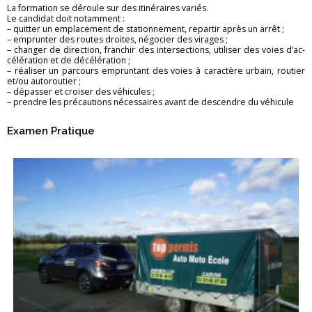
La for­ma­tion se dé­roule sur des iti­né­raires va­riés.
Le can­di­dat doit no­tam­ment :
– quit­ter un em­pla­ce­ment de sta­tion­ne­ment, re­par­tir après un arrêt ;
– em­prun­ter des routes droites, né­go­cier des vi­rages ;
– chan­ger de di­rec­tion, fran­chir des in­ter­sec­tions, uti­li­ser des voies d’ac­
cé­lé­ra­tion et de dé­cé­lé­ra­tion ;
– réa­li­ser un par­cours em­prun­tant des voies à ca­rac­tère ur­bain, rou­tier
et/ou au­to­rou­tier ;
– dé­pas­ser et croi­ser des vé­hi­cules ;
– prendre les pré­cau­tions né­ces­saires avant de des­cendre du vé­hi­cule
Exa­men Pra­tique