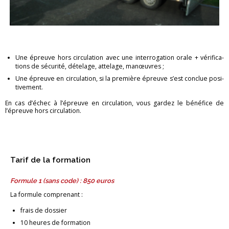
Une épreuve hors cir­cu­la­tion avec une in­ter­ro­ga­tion orale + vé­ri­fi­ca­
tions de sé­cu­rité, dé­te­lage, at­te­lage, ma­nœuvres ;
Une épreuve en cir­cu­la­tion, si la pre­mière épreuve s’est conclue po­si­
ti­ve­ment.
En cas d’échec à l’épreuve en cir­cu­la­tion, vous gar­dez le bé­né­fice de
l’épreuve hors cir­cu­la­tion.
Tarif de la for­ma­tion
For­mule 1 (sans code) : 850 euros
La for­mule com­pre­nant :
frais de dos­sier
10 heures de for­ma­tion