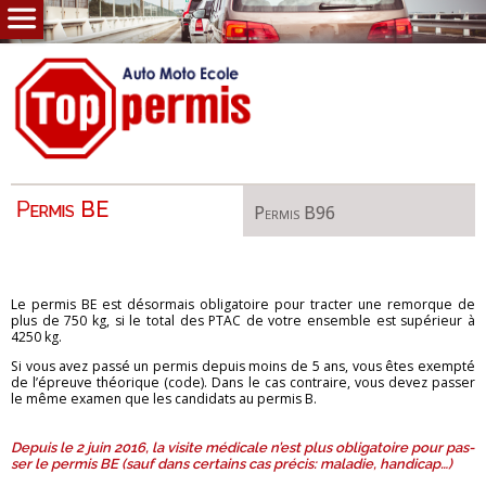
Per­mis BE
Per­mis B96
Accueil
Engagements
Le per­mis BE est dé­sor­mais obli­ga­toire pour trac­ter une re­morque de
Auto
( B, ACC, boite auto. )
plus de 750 kg, si le total des PTAC de votre en­semble est su­pé­rieur à
4250 kg.
Moto
( A, A1, A2, 125 )
Si vous avez passé un per­mis de­puis moins de 5 ans, vous êtes exempté
de l’épreuve théo­rique (code). Dans le cas contraire, vous devez pas­ser
le même exa­men que les can­di­dats au per­mis B.
Cyclo
( AM )
D
epuis le 2 juin 2016, la vi­site mé­di­cale n’est plus obli­ga­toire pour pas­
Remorque
( BE, B96 )
ser le per­mis BE (sauf dans cer­tains cas pré­cis: ma­la­die, han­di­cap…)