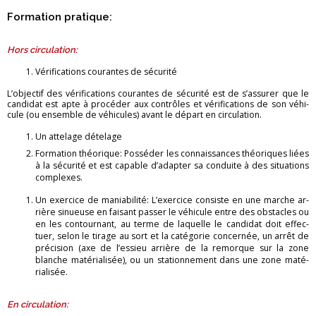
For­ma­tion pra­tique:
Hors cir­cu­la­tion:
Vé­ri­fi­ca­tions cou­rantes de sé­cu­rité
L’ob­jec­tif des vé­ri­fi­ca­tions cou­rantes de sé­cu­rité est de s’as­su­rer que le
can­di­dat est apte à pro­cé­der aux contrôles et vé­ri­fi­ca­tions de son vé­hi­
cule (ou en­semble de vé­hi­cules) avant le dé­part en cir­cu­la­tion.
Un at­te­lage dé­te­lage
For­ma­tion théo­rique: Pos­sé­der les connais­sances théo­riques liées
à la sé­cu­rité et est ca­pable d’adap­ter sa conduite à des si­tua­tions
com­plexes.
Un exer­cice de ma­nia­bi­lité: L’exer­cice consiste en une marche ar­
rière si­nueuse en fai­sant pas­ser le vé­hi­cule entre des obs­tacles ou
en les contour­nant, au terme de la­quelle le can­di­dat doit ef­fec­
tuer, selon le ti­rage au sort et la ca­té­go­rie concer­née, un arrêt de
pré­ci­sion (axe de l’es­sieu ar­rière de la re­morque sur la zone
blanche ma­té­ria­li­sée), ou un sta­tion­ne­ment dans une zone ma­té­
ria­li­sée.
En cir­cu­la­tion: