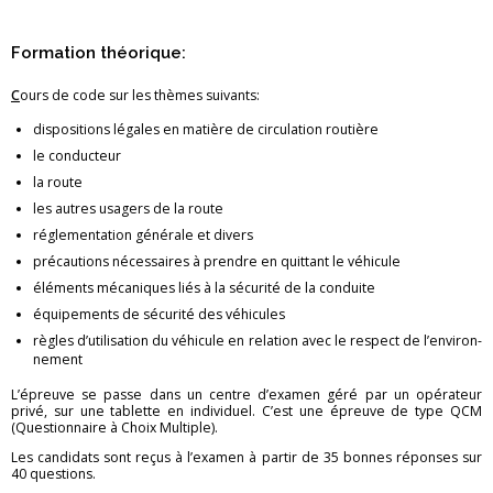
Contact
For­ma­tion théo­rique:
Proc
édé d’évaluation pour
chaque formation
C
ours de code sur les thèmes sui­vants:
Formations
théoriques
dis­po­si­tions lé­gales en ma­tière de cir­cu­la­tion rou­tière
le conduc­teur
la route
les autres usa­gers de la route
ré­gle­men­ta­tion gé­né­rale et di­vers
pré­cau­tions né­ces­saires à prendre en quit­tant le vé­hi­cule
élé­ments mé­ca­niques liés à la sé­cu­rité de la conduite
équi­pe­ments de sé­cu­rité des vé­hi­cules
règles d’uti­li­sa­tion du vé­hi­cule en re­la­tion avec le res­pect de l’en­vi­ron­
ne­ment
L’épreuve se passe dans un centre d’exa­men géré par un opé­ra­teur
privé, sur une ta­blette en in­di­vi­duel. C’est une épreuve de type QCM
(Ques­tion­naire à Choix Mul­tiple).
Les can­di­dats sont reçus à l’exa­men à par­tir de 35 bonnes ré­ponses sur
40 ques­tions.