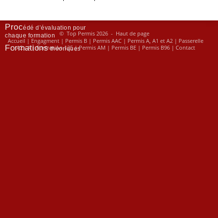
Contact
Proc
édé d’évaluation pour
© Top Permis 2026 -
Haut de page
chaque formation
Accueil
|
Engagment
|
Permis B
|
Permis AAC
|
Permis A, A1 et A2
|
Passerelle
Formations
A2 › A
|
Formation 125
|
Permis AM
|
Permis BE
|
Permis B96
|
Contact
théoriques