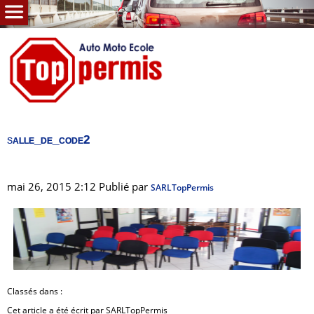
salle_de_­co­de2
Accueil
Engagements
mai 26, 2015 2:12
Pu­blié par
SARL­Top­Per­mis
Auto
( B, ACC, boite auto. )
Moto
( A, A1, A2, 125 )
Cyclo
( AM )
Remorque
Clas­sés dans :
( BE, B96 )
Cet ar­ticle a été écrit par SARL­Top­Per­mis