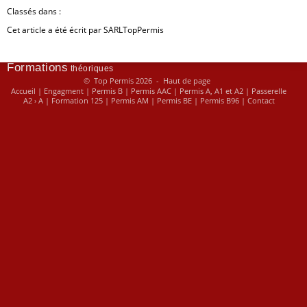
Contact
Clas­sés dans :
Cet ar­ticle a été écrit par SARL­Top­Per­mis
Proc
édé d’évaluation pour
chaque formation
Formations
théoriques
© Top Permis 2026 -
Haut de page
Accueil
|
Engagment
|
Permis B
|
Permis AAC
|
Permis A, A1 et A2
|
Passerelle
A2 › A
|
Formation 125
|
Permis AM
|
Permis BE
|
Permis B96
|
Contact