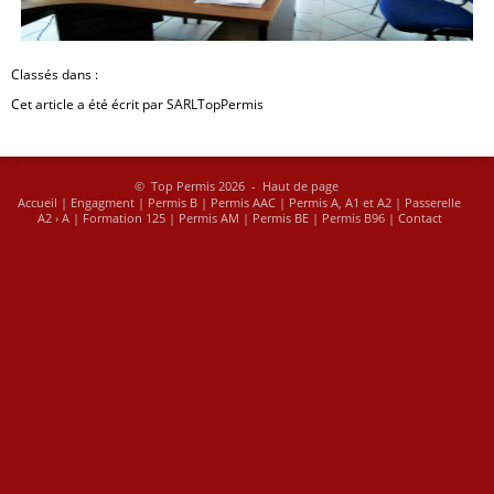
Contact
Proc
édé d’évaluation pour
Clas­sés dans :
chaque formation
Cet ar­ticle a été écrit par SARL­Top­Per­mis
Formations
théoriques
© Top Permis 2026 -
Haut de page
Accueil
|
Engagment
|
Permis B
|
Permis AAC
|
Permis A, A1 et A2
|
Passerelle
A2 › A
|
Formation 125
|
Permis AM
|
Permis BE
|
Permis B96
|
Contact