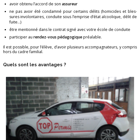
avoir ob­tenu l’ac­cord de son
as­su­reur
ne pas avoir été condamné pour cer­tains dé­lits (ho­mi­cides et bles­
sures in­vo­lon­taires, conduite sous l’em­prise d’état al­coo­lique, délit de
fuite…)
être men­tionné dans le contrat signé avec votre école de conduite
par­ti­ci­per au
ren­dez-vous pé­da­go­gique
préa­lable.
Il est pos­sible, pour l’élève, d’avoir plu­sieurs ac­com­pa­gna­teurs, y com­pris
hors du cadre fa­mi­lial.
Quels sont les avan­tages ?