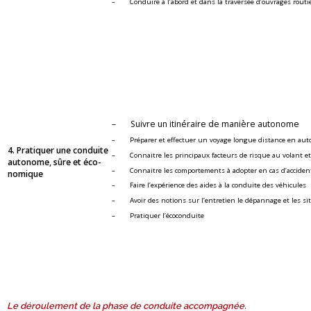
– Conduire à l’abord et dans la tra­ver­sée d’ou­vrages rou­tie
– Suivre un iti­né­raire de ma­nière au­to­nome
– Pré­pa­rer et ef­fec­tuer un voyage longue dis­tance en au­to
4. Pra­ti­quer une conduite
– Connaitre les prin­ci­paux fac­teurs de risque au vo­lant et l
au­to­nome, sûre et éco­
– Connaitre les com­por­te­ments à adop­ter en cas d’ac­ci­dent : p
no­mique
– Faire l’ex­pé­rience des aides à la conduite des vé­hi­cules
– Avoir des no­tions sur l’en­tre­tien le dé­pan­nage et les si­
– Pra­ti­quer l’éco­con­duite
Le dé­rou­le­ment de la phase de conduite ac­com­pa­gnée.