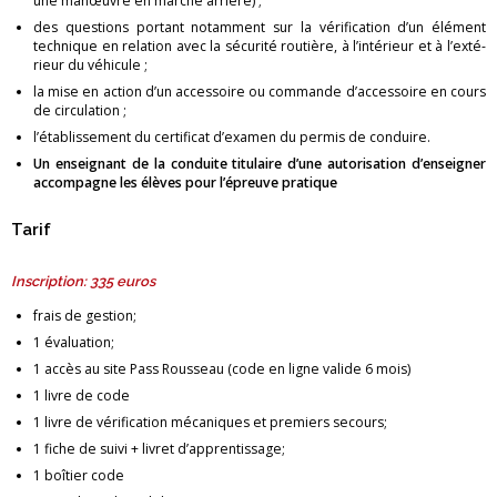
une ma­nœuvre en marche ar­rière) ;
des ques­tions por­tant no­tam­ment sur la vé­ri­fi­ca­tion d’un élé­ment
tech­nique en re­la­tion avec la sé­cu­rité rou­tière, à l’in­té­rieur et à l’ex­té­
rieur du vé­hi­cule ;
la mise en ac­tion d’un ac­ces­soire ou com­mande d’ac­ces­soire en cours
de cir­cu­la­tion ;
l’éta­blis­se­ment du cer­ti­fi­cat d’exa­men du per­mis de conduire.
Un en­sei­gnant de la conduite ti­tu­laire d’une au­to­ri­sa­tion d’en­sei­gner
ac­com­pagne les élèves pour l’épreuve pra­tique
Tarif
Ins­crip­tion: 335 euros
frais de ges­tion;
1 éva­lua­tion;
1 accès au site Pass Rous­seau (code en ligne va­lide 6 mois)
1 livre de code
1 livre de vé­ri­fi­ca­tion mé­ca­niques et pre­miers se­cours;
1 fiche de suivi + li­vret d’ap­pren­tis­sage;
1 boî­tier code