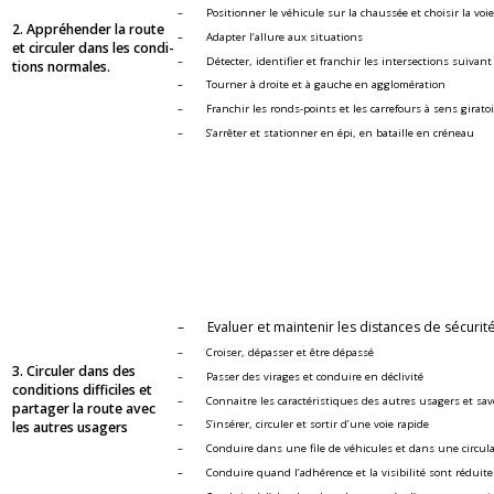
– Po­si­tion­ner le vé­hi­cule sur la chaus­sée et choi­sir la voie d
2. Ap­pré­hen­der la route
– Adap­ter l’al­lure aux si­tua­tions
et cir­cu­ler dans les condi­
– Dé­tec­ter, iden­ti­fier et fran­chir les in­ter­sec­tions sui­vant
tions nor­males.
– Tour­ner à droite et à gauche en ag­glo­mé­ra­tion
– Fran­chir les ronds-points et les car­re­fours à sens gi­ra­to
– S’ar­rê­ter et sta­tion­ner en épi, en ba­taille en cré­neau
– Eva­luer et main­te­nir les dis­tances de sé­cu­rit
– Croi­ser, dé­pas­ser et être dé­passé
3. Cir­cu­ler dans des
– Pas­ser des vi­rages et conduire en dé­cli­vité
condi­tions dif­fi­ciles et
– Connaitre les ca­rac­té­ris­tiques des autres usa­gers et sa­voi
par­ta­ger la route avec
– S’in­sé­rer, cir­cu­ler et sor­tir d’une voie ra­pide
les autres usa­gers
– Conduire dans une file de vé­hi­cules et dans une cir­cu­la
– Conduire quand l’adhé­rence et la vi­si­bi­lité sont ré­duite