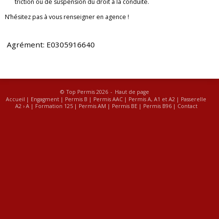
tric­tion ou de sus­pen­sion du droit à la conduite.
N’hé­si­tez pas à vous ren­sei­gner en agence !
Agré­ment: E0305916640
© Top Permis 2026 -
Haut de page
Accueil
|
Engagment
|
Permis B
|
Permis AAC
|
Permis A, A1 et A2
|
Passerelle
A2 › A
|
Formation 125
|
Permis AM
|
Permis BE
|
Permis B96
|
Contact