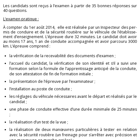
Les can­di­dats sont reçus à l’exa­men à par­tir de 35 bonnes ré­ponses sur
40 ques­tions.
L’exa­men pra­tique :
À comp­ter du 1er août 2014, elle est réa­li­sée par un Ins­pec­teur des per­
mis de conduire et de la sé­cu­rité rou­tière sur le vé­hi­cule de l’éta­blis­se­
ment d’en­sei­gne­ment. L’épreuve dure 32 mi­nutes. Le can­di­dat doit avoir
au moins 17 ans, 1 an de conduite ac­com­pa­gnée et avoir par­couru 3000
km. L’épreuve com­prend :
la vé­ri­fi­ca­tion de la re­ce­va­bi­lité des do­cu­ments d’exa­men ;
l’ac­cueil du can­di­dat, la vé­ri­fi­ca­tion de son iden­tité et s’il a suivi une
for­ma­tion selon la for­mule de l’ap­pren­tis­sage an­ti­cipé de la conduite,
de son at­tes­ta­tion de fin de for­ma­tion ini­tiale ;
la pré­sen­ta­tion de l’épreuve par l’exa­mi­na­teur ;
l’ins­tal­la­tion au poste de conduite ;
les ré­glages du vé­hi­cule né­ces­saires avant le dé­part et réa­li­sés par le
can­di­dat ;
une phase de conduite ef­fec­tive d’une durée mi­ni­male de 25 mi­nutes
;
la réa­li­sa­tion d’un test de la vue ;
la réa­li­sa­tion de deux ma­nœuvres par­ti­cu­lières à tes­ter en re­la­tion
avec la sé­cu­rité rou­tière (un frei­nage pour s’ar­rê­ter avec pré­ci­sion et