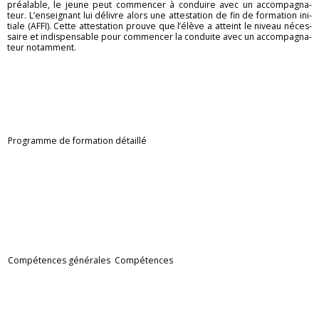
préa­lable, le jeune peut com­men­cer à conduire avec un ac­com­pa­gna­
teur. L’en­sei­gnant lui dé­livre alors une at­tes­ta­tion de fin de for­ma­tion ini­
tiale (AFFI). Cette at­tes­ta­tion prouve que l’élève a at­teint le ni­veau né­ces­
saire et in­dis­pen­sable pour com­men­cer la conduite avec un ac­com­pa­gna­
teur no­tam­ment.
Pro­gramme de for­ma­tion dé­taillé
Com­pé­tences gé­né­rales
Com­pé­tences