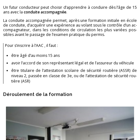
Contact
Un futur conduc­teur peut choi­sir d’ap­prendre à conduire dès l’âge de 15
ans avec la
conduite ac­com­pa­gnée
.
Proc
édé d’évaluation pour
La conduite ac­com­pa­gnée per­met, après une for­ma­tion ini­tiale en école
chaque formation
de conduite, d’ac­qué­rir une ex­pé­rience au vo­lant sous le contrôle d’un ac­
com­pa­gna­teur, dans les condi­tions de cir­cu­la­tion les plus va­riées pos­
Formations
théoriques
sibles avant le pas­sage de l’exa­men pra­tique du per­mis.
Pour s’ins­crire à l’AAC , il faut :
être âgé d’au moins 15 ans
avoir l’ac­cord de son re­pré­sen­tant légal et de l’as­su­reur du vé­hi­cule
être ti­tu­laire de l’at­tes­ta­tion sco­laire de sé­cu­rité rou­tière (ASSR) de
ni­veau 2, pas­sée en classe de 3e, ou de l’at­tes­ta­tion de sé­cu­rité rou­
tière (ASR)
Dé­rou­le­ment de la for­ma­tion