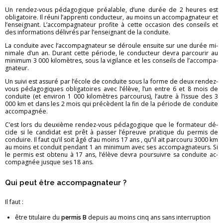
Un ren­dez-vous pé­da­go­gique préa­lable, d’une durée de 2 heures est
obli­ga­toire. Il réuni l’ap­prenti conduc­teur, au moins un ac­com­pa­gna­teur et
l’en­sei­gnant. L’ac­com­pa­gna­teur pro­fite à cette oc­ca­sion des conseils et
des in­for­ma­tions dé­li­vrés par l’en­sei­gnant de la conduite.
La conduite avec l’ac­com­pa­gna­teur se dé­roule en­suite sur une durée mi­
ni­male d’un an. Du­rant cette pé­riode, le conduc­teur devra par­cou­rir au
mi­ni­mum 3 000 ki­lo­mètres, sous la vi­gi­lance et les conseils de l’ac­com­pa­
gna­teur.
Un suivi est as­suré par l’école de conduite sous la forme de deux ren­dez-
vous pé­da­go­giques obli­ga­toires avec l’élève, l’un entre 6 et 8 mois de
conduite (et en­vi­ron 1 000 ki­lo­mètres par­cou­rus), l’autre à l’is­sue des 3
000 km et dans les 2 mois qui pré­cèdent la fin de la pé­riode de conduite
ac­com­pa­gnée.
C’est lors du deuxième ren­dez-vous pé­da­go­gique que le for­ma­teur dé­
cide si le can­di­dat est prêt à pas­ser l’épreuve pra­tique du per­mis de
conduire. Il faut qu’il soit âgé d’au moins 17 ans , qu’’il ait par­couru 3000 km
au moins et conduit pen­dant 1 an mi­ni­mum avec ses ac­com­pa­gna­teurs. Si
le per­mis est ob­tenu à 17 ans, l’élève devra pour­suivre sa conduite ac­
com­pa­gnée jusque ses 18 ans.
Qui peut être ac­com­pa­gna­teur ?
Il faut :
être ti­tu­laire du
per­mis B
de­puis au moins cinq ans sans in­ter­rup­tion