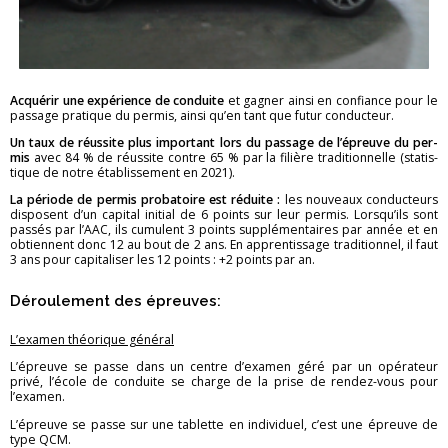
Ac­qué­rir une ex­pé­rience de
conduite
et ga­gner ainsi en confiance pour le
pas­sage pra­tique du per­mis, ainsi qu’en tant que futur conduc­teur.
Un taux de réus­site plus im­por­tant lors du pas­sage de l’épreuve du
per­
mis
avec 84 % de réus­site contre 65 % par la fi­lière tra­di­tion­nelle (sta­tis­
tique de notre éta­blis­se­ment en 2021).
La pé­riode de per­mis pro­ba­toire est ré­duite :
les nou­veaux conduc­teurs
dis­posent d’un ca­pi­tal ini­tial de 6 points sur leur per­mis. Lors­qu’ils sont
pas­sés par l’AAC, ils cu­mulent 3 points sup­plé­men­taires par année et en
ob­tiennent donc 12 au bout de 2 ans. En ap­pren­tis­sage tra­di­tion­nel, il faut
3 ans pour ca­pi­ta­li­ser les 12 points : +2 points par an.
Dé­rou­le­ment des épreuves:
L’exa­men théo­rique gé­né­ral
L’épreuve se passe dans un centre d’exa­men géré par un opé­ra­teur
privé, l’école de conduite se charge de la prise de ren­dez-vous pour
l’exa­men.
L’épreuve se passe sur une ta­blette en in­di­vi­duel, c’est une épreuve de
type QCM.