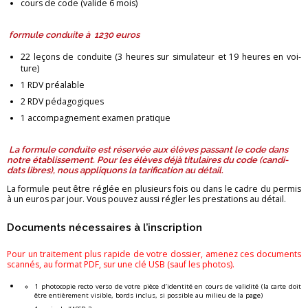
cours de code (va­lide 6 mois)
for­mule conduite à 1230 euros
22 le­çons de conduite (3 heures sur si­mu­la­teur et 19 heures en voi­
ture)
1 RDV préa­lable
2 RDV pé­da­go­giques
1 ac­com­pa­gne­ment exa­men pra­tique
La for­mule conduite est ré­ser­vée aux élèves pas­sant le code dans
notre éta­blis­se­ment. Pour les élèves déjà ti­tu­laires du code (can­di­
dats libres), nous ap­pli­quons la ta­ri­fi­ca­tion au dé­tail.
La for­mule peut être ré­glée en plu­sieurs fois ou dans le cadre du per­mis
à un euros par jour. Vous pou­vez aussi ré­gler les pres­ta­tions au dé­tail.
Do­cu­ments né­ces­saires à l’ins­crip­tion
Pour un trai­te­ment plus ra­pide de votre dos­sier, ame­nez ces do­cu­ments
scan­nés, au for­mat PDF, sur une clé USB (sauf les pho­tos).
1 pho­to­co­pie recto verso de votre pièce d’iden­tité en cours de va­li­dité (la carte doit
être en­tiè­re­ment vi­sible, bords in­clus, si pos­sible au mi­lieu de la page)