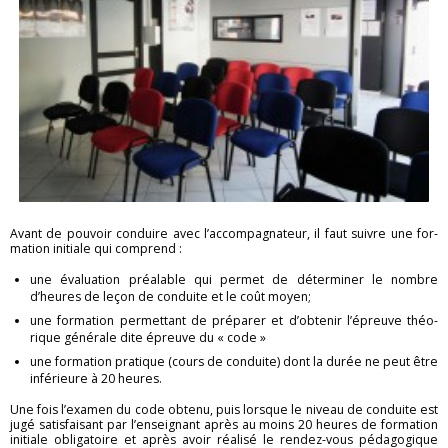
Avant de pou­voir conduire avec l’ac­com­pa­gna­teur, il faut suivre une for­
ma­tion ini­tiale qui com­prend :
une éva­lua­tion préa­lable qui per­met de dé­ter­mi­ner le nombre
d’heures de leçon de conduite et le coût moyen;
une for­ma­tion per­met­tant de pré­pa­rer et d’ob­te­nir l’épreuve théo­
rique gé­né­rale dite épreuve du « code »
une for­ma­tion pra­tique (cours de conduite) dont la durée ne peut être
in­fé­rieure à 20 heures.
Une fois l’exa­men du code ob­tenu, puis lorsque le ni­veau de conduite est
jugé sa­tis­fai­sant par l’en­sei­gnant après au moins 20 heures de for­ma­tion
ini­tiale obli­ga­toire et après avoir réa­lisé le ren­dez-vous pé­da­go­gique