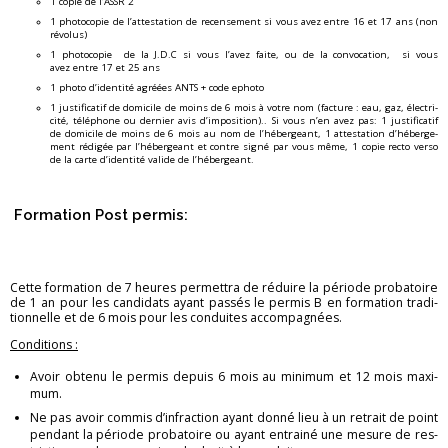
1 copie de l’ASSR 2
1 pho­to­co­pie de l’at­tes­ta­tion de re­cen­se­ment si vous avez entre 16 et 17 ans (non
ré­vo­lus)
1 pho­to­co­pie de la J.D.C si vous l’avez faite, ou de la convo­ca­tion, si vous
avez entre 17 et 25 ans
1 photo d’iden­tité agréées ANTS + code ephoto
1 jus­ti­fi­ca­tif de do­mi­cile de moins de 6 mois à votre nom (fac­ture : eau, gaz, élec­tri­
cité, té­lé­phone ou der­nier avis d’im­po­si­tion).. Si vous n’en avez pas: 1 jus­ti­fi­ca­tif
de do­mi­cile de moins de 6 mois au nom de l’hé­ber­geant, 1 at­tes­ta­tion d’hé­ber­ge­
ment ré­di­gée par l’hé­ber­geant et contre signé par vous même, 1 copie recto verso
de la carte d’iden­tité va­lide de l’hé­ber­geant.
For­ma­tion Post per­mis:
Cette for­ma­tion de 7 heures per­met­tra de ré­duire la pé­riode pro­ba­toire
de 1 an pour les can­di­dats ayant pas­sés le per­mis B en for­ma­tion tra­di­
tion­nelle et de 6 mois pour les conduites ac­com­pa­gnées.
Condi­tions :
Avoir ob­tenu le per­mis de­puis 6 mois au mi­ni­mum et 12 mois maxi­
mum.
Ne pas avoir com­mis d’in­frac­tion ayant donné lieu à un re­trait de point
pen­dant la pé­riode pro­ba­toire ou ayant en­trainé une me­sure de res­