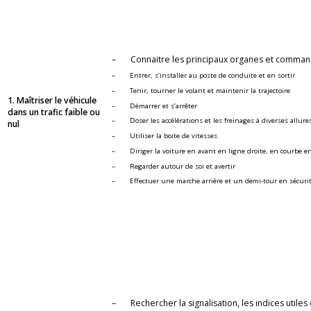
– Connaitre les prin­ci­paux or­ganes et com­mandes du
– En­trer, s’ins­tal­ler au poste de conduite et en sor­tir
– Tenir, tour­ner le vo­lant et main­te­nir la tra­jec­toire
1. Maî­tri­ser le vé­hi­cule
– Dé­mar­rer et s’ar­rê­ter
dans un tra­fic faible ou
– Doser les ac­cé­lé­ra­tions et les frei­nages à di­verses al­lure
nul
– Uti­li­ser la boite de vi­tesses
– Di­ri­ger la voi­ture en avant en ligne droite, en courbe en ad
– Re­gar­der au­tour de soi et aver­tir
– Ef­fec­tuer une marche ar­rière et un demi-tour en sé­cu­ri
– Re­cher­cher la si­gna­li­sa­tion, les in­dices util