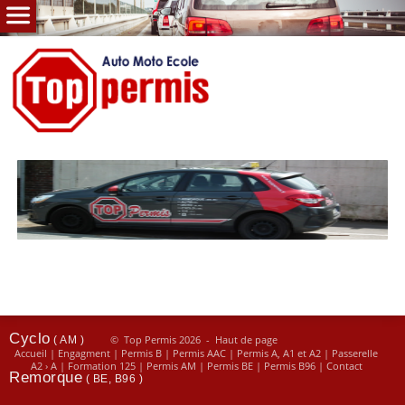
Accueil
Engagements
Auto
( B, ACC, boite auto. )
Moto
( A, A1, A2, 125 )
Cyclo
( AM )
© Top Permis 2026 -
Haut de page
Accueil
|
Engagment
|
Permis B
|
Permis AAC
|
Permis A, A1 et A2
|
Passerelle
A2 › A
|
Formation 125
|
Permis AM
|
Permis BE
|
Permis B96
|
Contact
Remorque
( BE, B96 )